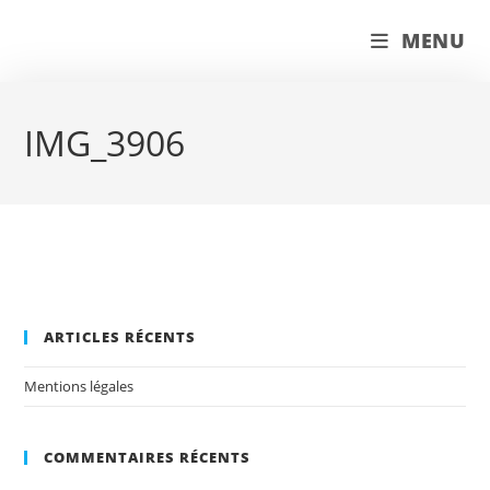
Skip
couleur pastels
MENU
to
content
IMG_3906
ARTICLES RÉCENTS
Mentions légales
COMMENTAIRES RÉCENTS