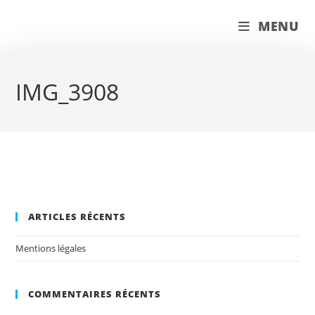
Skip
couleur pastels
MENU
to
content
IMG_3908
ARTICLES RÉCENTS
Mentions légales
COMMENTAIRES RÉCENTS