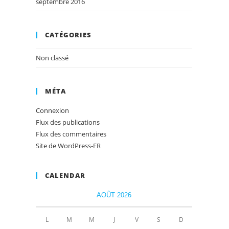
septembre 2016
CATÉGORIES
Non classé
MÉTA
Connexion
Flux des publications
Flux des commentaires
Site de WordPress-FR
CALENDAR
AOÛT 2026
L
M
M
J
V
S
D