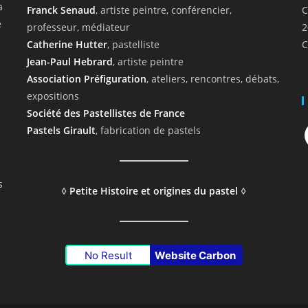
a
Franck Senaud
, artiste peintre, conférencier,
C
e
professeur, médiateur
2
Catherine Hutter
, pastelliste
C
Jean-Paul Hebrard
, artiste peintre
Association Préfiguration
, ateliers, rencontres, débats,
expositions
Société des Pastellistes de France
F
Pastels Girault
, fabrication de pastels
s
◊
Petite Histoire et origines du pastel
◊
No Result
Website Carbon