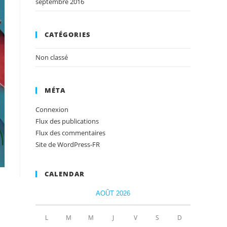
septembre 2016
CATÉGORIES
Non classé
MÉTA
Connexion
Flux des publications
Flux des commentaires
Site de WordPress-FR
CALENDAR
AOÛT 2026
L
M
M
J
V
S
D