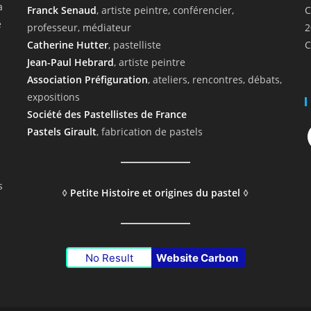
a
Franck Senaud
, artiste peintre, conférencier,
C
e
professeur, médiateur
2
Catherine Hutter
, pastelliste
C
Jean-Paul Hebrard
, artiste peintre
Association Préfiguration
, ateliers, rencontres, débats,
expositions
Société des Pastellistes de France
F
Pastels Girault
, fabrication de pastels
s
◊
Petite Histoire et origines du pastel
◊
No Result
Website Carbon