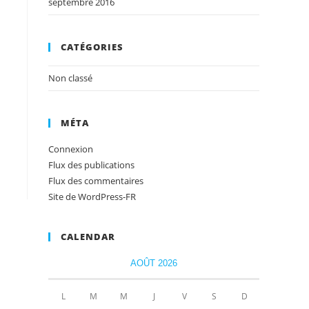
septembre 2016
CATÉGORIES
Non classé
MÉTA
Connexion
Flux des publications
Flux des commentaires
Site de WordPress-FR
CALENDAR
AOÛT 2026
L
M
M
J
V
S
D