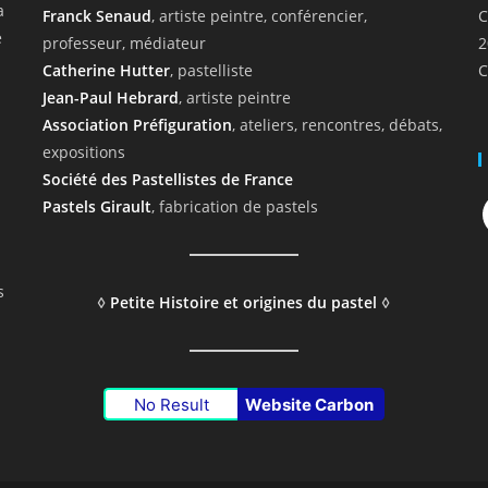
a
Franck Senaud
, artiste peintre, conférencier,
C
e
professeur, médiateur
2
Catherine Hutter
, pastelliste
C
Jean-Paul Hebrard
, artiste peintre
Association Préfiguration
, ateliers, rencontres, débats,
expositions
Société des Pastellistes de France
F
Pastels Girault
, fabrication de pastels
s
◊
Petite Histoire et origines du pastel
◊
No Result
Website Carbon