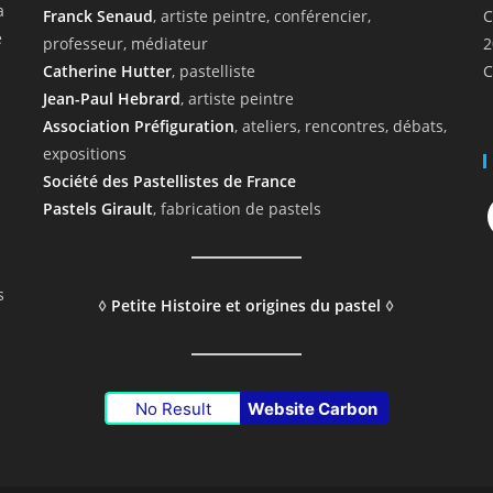
a
Franck Senaud
, artiste peintre, conférencier,
C
e
professeur, médiateur
2
Catherine Hutter
, pastelliste
C
Jean-Paul Hebrard
, artiste peintre
Association Préfiguration
, ateliers, rencontres, débats,
expositions
Société des Pastellistes de France
F
Pastels Girault
, fabrication de pastels
s
◊
Petite Histoire et origines du pastel
◊
No Result
Website Carbon