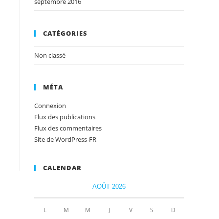
septembre 2016
CATÉGORIES
Non classé
MÉTA
Connexion
Flux des publications
Flux des commentaires
Site de WordPress-FR
CALENDAR
AOÛT 2026
L
M
M
J
V
S
D