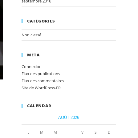
septembre 2016
CATÉGORIES
Non classé
MÉTA
Connexion
Flux des publications
Flux des commentaires
Site de WordPress-FR
CALENDAR
AOÛT 2026
L
M
M
J
V
S
D