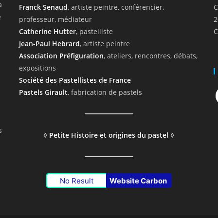
a
Franck Senaud
, artiste peintre, conférencier,
C
e
professeur, médiateur
2
Catherine Hutter
, pastelliste
C
Jean-Paul Hebrard
, artiste peintre
Association Préfiguration
, ateliers, rencontres, débats,
expositions
Société des Pastellistes de France
F
Pastels Girault
, fabrication de pastels
s
◊
Petite Histoire et origines du pastel
◊
No Result
Website Carbon