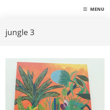
Skip
couleur pastels
MENU
to
content
jungle 3