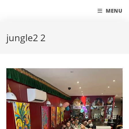
Skip
couleur pastels
MENU
to
content
jungle2 2