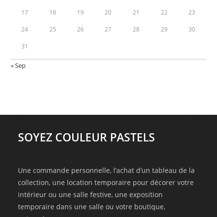
17
18
19
20
21
22
23
24
25
26
27
28
29
30
31
« Sep
SOYEZ COULEUR PASTELS
Une commande personnelle, l’achat d’un tableau de la
collection, une location temporaire pour décorer votre
intérieur ou une salle festive, une exposition
temporaire dans une salle ou votre boutique,