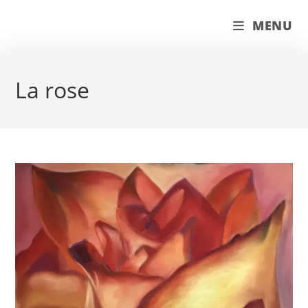
Skip
couleur pastels
MENU
to
content
La rose