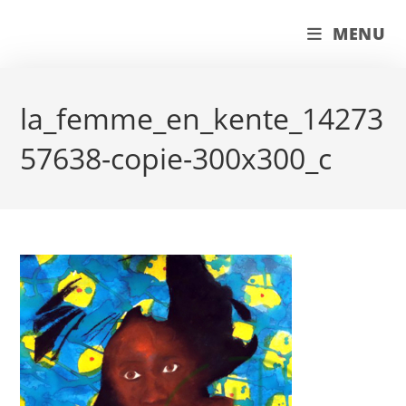
Skip
couleur pastels
MENU
to
content
la_femme_en_kente_14273
57638-copie-300x300_c