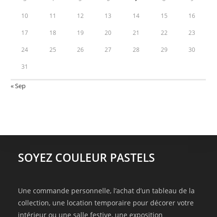
10
11
12
13
14
15
16
17
18
19
20
21
22
23
24
25
26
27
28
29
30
31
« Sep
SOYEZ COULEUR PASTELS
Une commande personnelle, l’achat d’un tableau de la
collection, une location temporaire pour décorer votre
intérieur ou une salle festive, une exposition