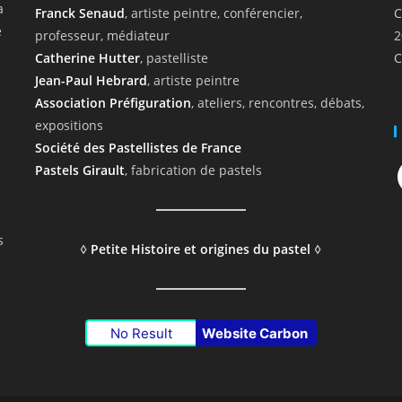
a
Franck Senaud
, artiste peintre, conférencier,
C
e
professeur, médiateur
2
Catherine Hutter
, pastelliste
C
Jean-Paul Hebrard
, artiste peintre
Association Préfiguration
, ateliers, rencontres, débats,
expositions
Société des Pastellistes de France
F
Pastels Girault
, fabrication de pastels
s
◊
Petite Histoire et origines du pastel
◊
No Result
Website Carbon