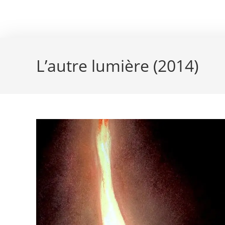
Skip
couleur pastels
to
content
L’autre lumière (2014)