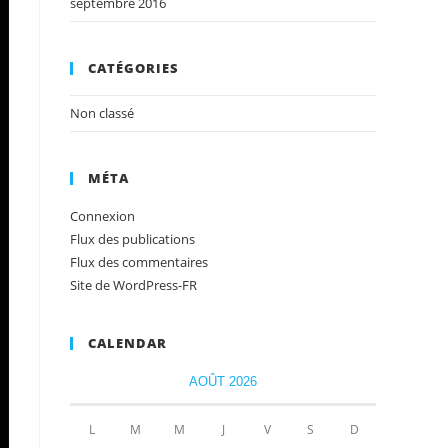
septembre 2016
CATÉGORIES
Non classé
MÉTA
Connexion
Flux des publications
Flux des commentaires
Site de WordPress-FR
CALENDAR
AOÛT 2026
L
M
M
J
V
S
D