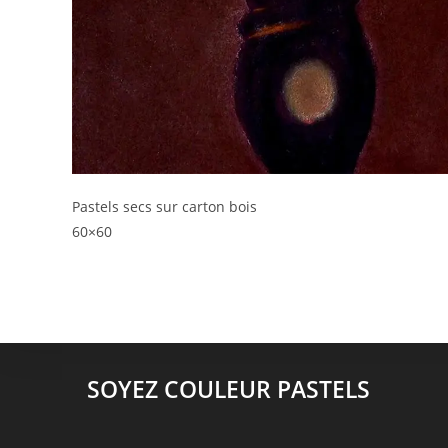
Pastels secs sur carton bois
60×60
SOYEZ COULEUR PASTELS