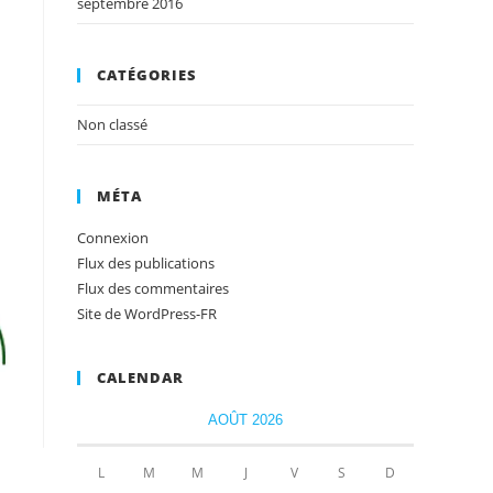
septembre 2016
CATÉGORIES
Non classé
MÉTA
Connexion
Flux des publications
Flux des commentaires
Site de WordPress-FR
CALENDAR
AOÛT 2026
L
M
M
J
V
S
D