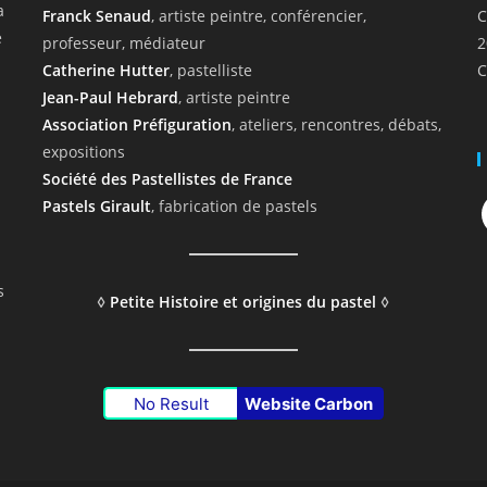
a
Franck Senaud
, artiste peintre, conférencier,
C
e
professeur, médiateur
2
Catherine Hutter
, pastelliste
C
Jean-Paul Hebrard
, artiste peintre
Association Préfiguration
, ateliers, rencontres, débats,
expositions
Société des Pastellistes de France
F
Pastels Girault
, fabrication de pastels
s
◊
Petite Histoire et origines du pastel
◊
No Result
Website Carbon