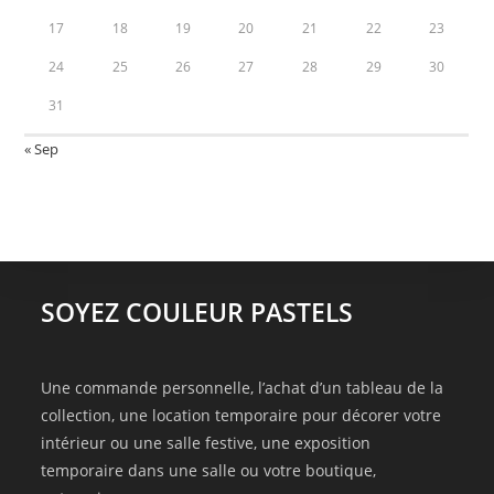
17
18
19
20
21
22
23
24
25
26
27
28
29
30
31
« Sep
SOYEZ COULEUR PASTELS
Une commande personnelle, l’achat d’un tableau de la
collection, une location temporaire pour décorer votre
intérieur ou une salle festive, une exposition
temporaire dans une salle ou votre boutique,