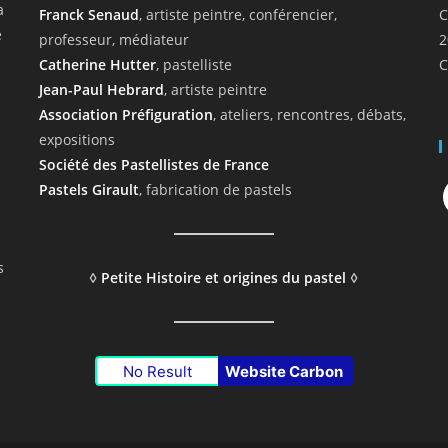
a
Franck Senaud
, artiste peintre, conférencier,
C
e
professeur, médiateur
2
Catherine Hutter
, pastelliste
C
Jean-Paul Hebrard
, artiste peintre
Association Préfiguration
, ateliers, rencontres, débats,
expositions
Société des Pastellistes de France
F
Pastels Girault
, fabrication de pastels
s
◊
Petite Histoire et origines du pastel
◊
No Result
Website Carbon