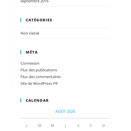
septembre 2016
CATÉGORIES
Non classé
MÉTA
Connexion
Flux des publications
Flux des commentaires
Site de WordPress-FR
CALENDAR
AOÛT 2026
L
M
M
J
V
S
D