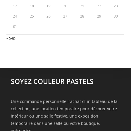
17
18
19
20
21
22
23
24
25
26
27
28
29
30
31
« Sep
SOYEZ COULEUR PASTELS
Une commande personnelle, l’achat d’un tableau de la
collection, une location temporaire pour décorer votre
intérieur ou une salle festive, une exposition
temporaire dans une salle ou votre boutique,
entreprise…