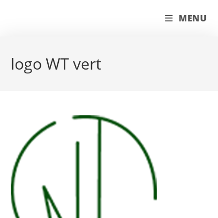
Skip
couleur pastels
MENU
to
content
logo WT vert