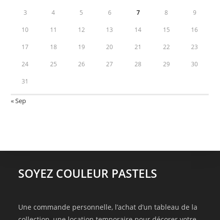
3
4
5
6
7
8
9
10
11
12
13
14
15
16
17
18
19
20
21
22
23
24
25
26
27
28
29
30
31
« Sep
SOYEZ COULEUR PASTELS
Une commande personnelle, l’achat d’un tableau de la
collection, une location temporaire pour décorer votre