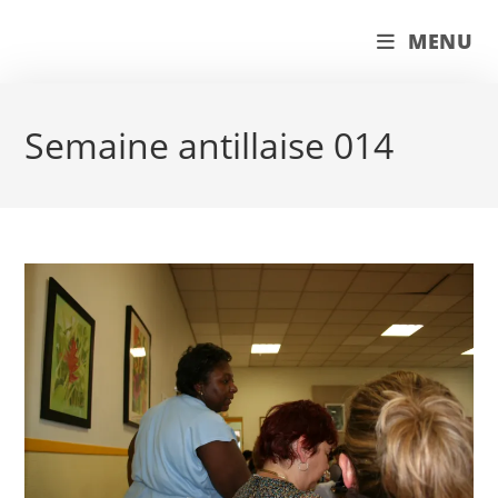
Skip
couleur pastels
MENU
to
content
Semaine antillaise 014