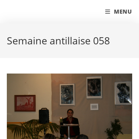
Skip
couleur pastels
MENU
to
content
Semaine antillaise 058